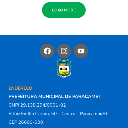
LOAD MORE
ENDEREÇO
PREFEITURA MUNICIPAL DE PARACAMBI
CNPJ 29.138.294/0001-02
R Juiz Emílio Carmo, 50 – Centro – Paracambi/RJ
CEP 26600-000