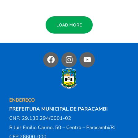
LOAD MORE
ENDEREÇO
PREFEITURA MUNICIPAL DE PARACAMBI
CNPJ 29.138.294/0001-02
R Juiz Emílio Carmo, 50 – Centro – Paracambi/RJ
CEP 26600-000