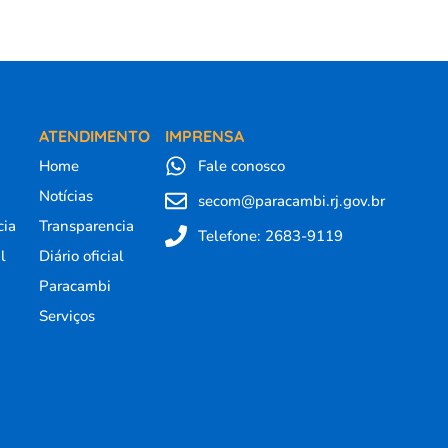
R
ATENDIMENTO
IMPRENSA
Home
Fale conosco
Notícias
secom@paracambi.rj.gov.br
cia
Transparencia
Telefone: 2683-9119
al
Diário oficial
Paracambi
Serviços