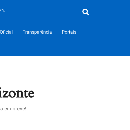
7h.
Oficial
Transparência
Portais
izonte
da em breve!