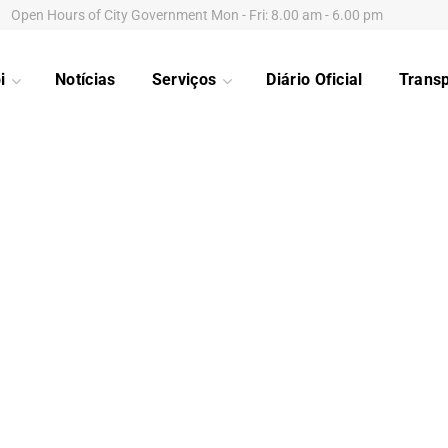
Open Hours of City Government Mon - Fri: 8.00 am - 6.00 pm
i
Notícias
Serviços
Diário Oficial
Trans