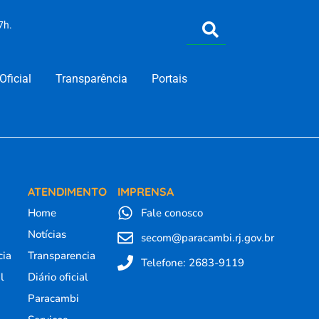
7h.
Oficial
Transparência
Portais
R
ATENDIMENTO
IMPRENSA
Home
Fale conosco
Notícias
secom@paracambi.rj.gov.br
cia
Transparencia
Telefone: 2683-9119
al
Diário oficial
Paracambi