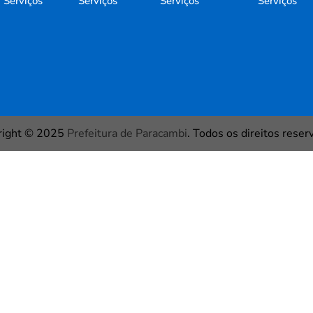
Serviços
Serviços
Serviços
Serviços
right © 2025
Prefeitura de Paracambi
. Todos os direitos reser